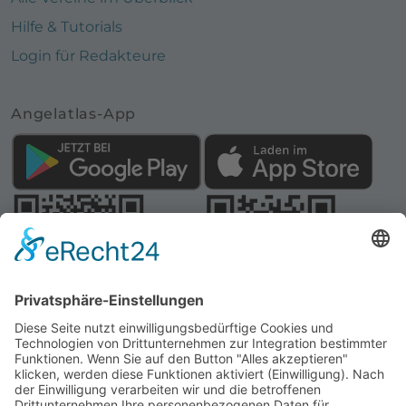
Hilfe & Tutorials
Login für Redakteure
Angelatlas-App
Webseite:
Angelatlas Sachsen