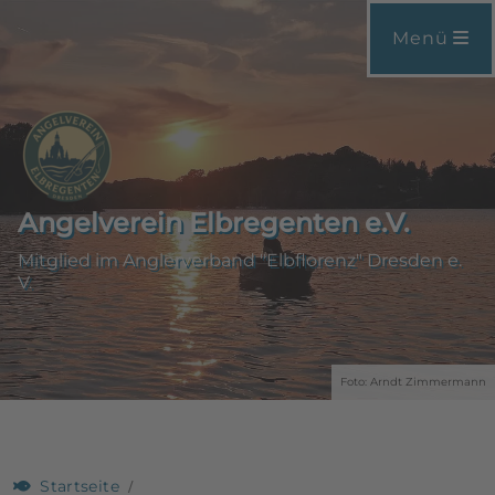
Menü
Angelverein Elbregenten e.V.
Mitglied im Anglerverband "Elbflorenz" Dresden e.
V.
Foto: Arndt Zimmermann
Startseite