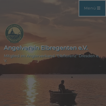
Menü
Angelverein Elbregenten e.V.
Mitglied im Anglerverband "Elbflorenz" Dresden e.
V.