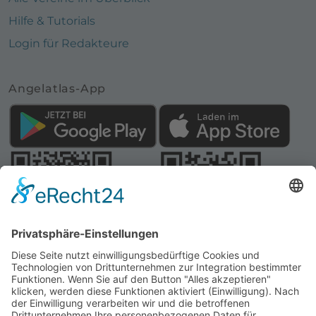
Hilfe & Tutorials
Login für Redakteure
Angelatlas-App
Webseite:
Angelatlas Sachsen