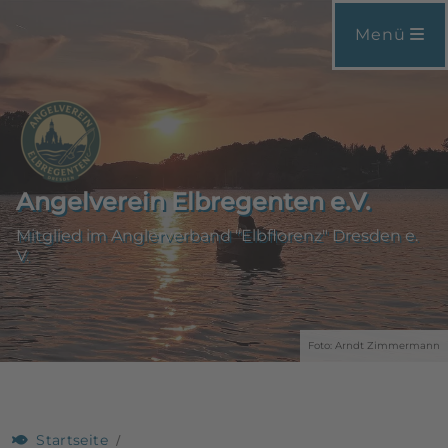
Menü
Angelverein Elbregenten e.V.
Mitglied im Anglerverband "Elbflorenz" Dresden e.
V.
Foto: Arndt Zimmermann
Startseite