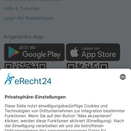
Hilfe & Tutorials
Login für Redakteure
Angelatlas-App
Webseite:
Angelatlas Sachsen