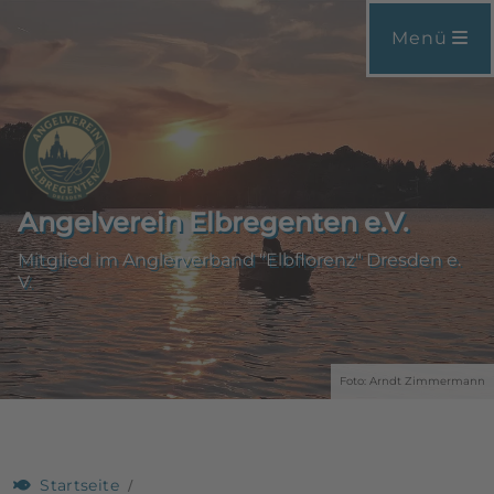
Menü
Angelverein Elbregenten e.V.
Mitglied im Anglerverband "Elbflorenz" Dresden e.
V.
Foto: Arndt Zimmermann
Startseite